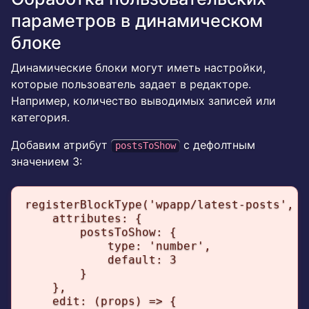
параметров в динамическом
блоке
Динамические блоки могут иметь настройки,
которые пользователь задает в редакторе.
Например, количество выводимых записей или
категория.
Добавим атрибут
с дефолтным
postsToShow
значением 3:
registerBlockType('wpapp/latest-posts', {

    attributes: {

        postsToShow: {

            type: 'number',

            default: 3

        }

    },

    edit: (props) => {
