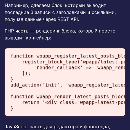
Например, сделаем блок, который выводит
последние 3 записи с заголовками и ссылками,
получая данные через REST API.
PHP часть — рендеринг блока, который просто
выводит контейнер:
function wpapp_register_latest_posts_block
    register_block_type('wpapp/latest-post
        'render_callback' => 'wpapp_rende
    ]);

}

add_action('init', 'wpapp_register_latest
function wpapp_render_latest_posts_block()
    return '<div class="wpapp-latest-post
}
JavaScript часть для редактора и фронтенда,