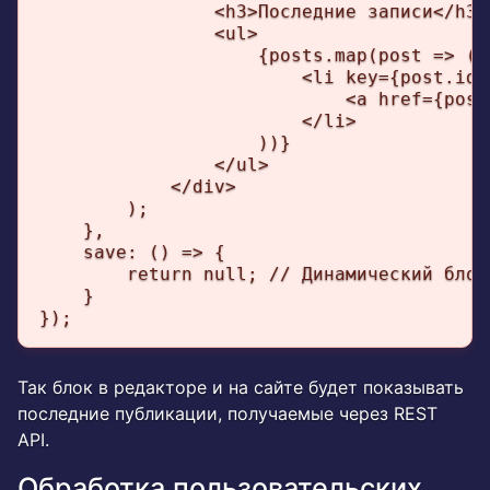
                <h3>Последние записи</h3>

                <ul>

                    {posts.map(post => (

                        <li key={post.id}>
                            <a href={post
                        </li>

                    ))}

                </ul>

            </div>

        );

    },

    save: () => {

        return null; // Динамический блок
    }

});
Так блок в редакторе и на сайте будет показывать
последние публикации, получаемые через REST
API.
Обработка пользовательских