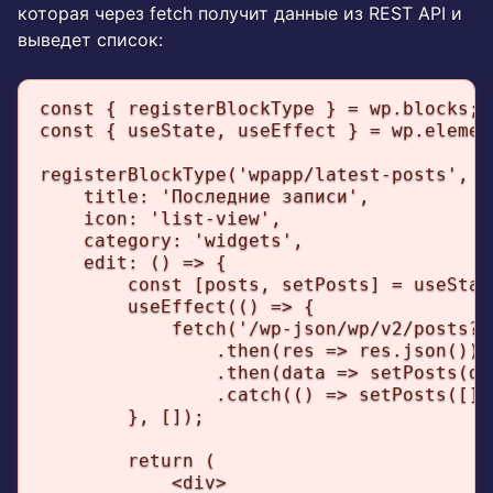
которая через fetch получит данные из REST API и
выведет список:
const { registerBlockType } = wp.blocks;

const { useState, useEffect } = wp.element
registerBlockType('wpapp/latest-posts', {

    title: 'Последние записи',

    icon: 'list-view',

    category: 'widgets',

    edit: () => {

        const [posts, setPosts] = useState
        useEffect(() => {

            fetch('/wp-json/wp/v2/posts?p
                .then(res => res.json())

                .then(data => setPosts(dat
                .catch(() => setPosts([]))
        }, []);

        return (

            <div>
