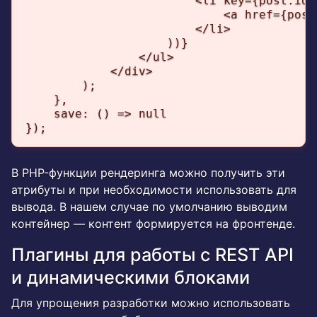
                        <li key={post.id}>
                            <a href={post
                        </li>

                    ))}

                </ul>

            </div>

        );

    },

    save: () => null

});
В PHP-функции рендеринга можно получить эти
атрибуты и при необходимости использовать для
вывода. В нашем случае по умолчанию выводим
контейнер — контент формируется на фронтенде.
Плагины для работы с REST API
и динамическими блоками
Для упрощения разработки можно использовать