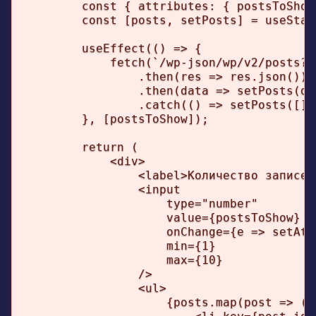
        const { attributes: { postsToShow
        const [posts, setPosts] = useState
        useEffect(() => {

            fetch(`/wp-json/wp/v2/posts?p
                .then(res => res.json())

                .then(data => setPosts(dat
                .catch(() => setPosts([]))
        }, [postsToShow]);

        return (

            <div>

                <label>Количество записей:
                <input

                    type="number"

                    value={postsToShow}

                    onChange={e => setAtt
                    min={1}

                    max={10}

                />

                <ul>

                    {posts.map(post => (
