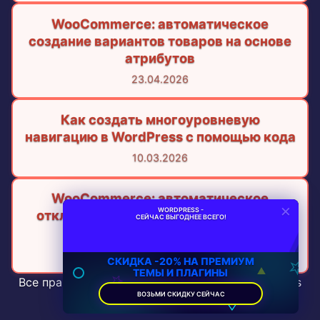
WooCommerce: автоматическое
создание вариантов товаров на основе
атрибутов
23.04.2026
Как создать многоуровневую
навигацию в WordPress с помощью кода
10.03.2026
WooCommerce: автоматическое
×
WORDPRESS -
отключение неоплаченных заказов с
СЕЙЧАС ВЫГОДНЕЕ ВСЕГО!
подтверждением
03.08.2026
СКИДКА -20% НА ПРЕМИУМ
ТЕМЫ И ПЛАГИНЫ
Все права защищены © 2026 wpapp.ru WordPress
ВОЗЬМИ СКИДКУ СЕЙЧАС
Application