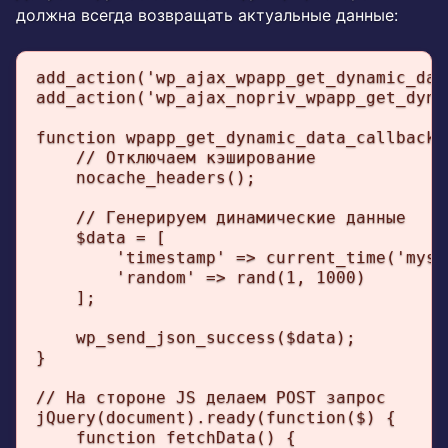
должна всегда возвращать актуальные данные:
add_action('wp_ajax_wpapp_get_dynamic_dat
add_action('wp_ajax_nopriv_wpapp_get_dyna
function wpapp_get_dynamic_data_callback()
    // Отключаем кэширование

    nocache_headers();

    // Генерируем динамические данные

    $data = [

        'timestamp' => current_time('mysql
        'random' => rand(1, 1000)

    ];

    wp_send_json_success($data);

}

// На стороне JS делаем POST запрос

jQuery(document).ready(function($) {

    function fetchData() {
