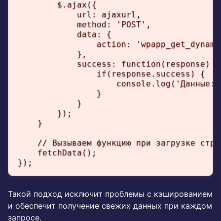
        $.ajax({

            url: ajaxurl,

            method: 'POST',

            data: {

                action: 'wpapp_get_dynamic
            },

            success: function(response) {

                if(response.success) {

                    console.log('Данные: 
                }

            }

        });

    }

    // Вызываем функцию при загрузке стран
    fetchData();

});
Такой подход исключит проблемы с кэшированием
и обеспечит получение свежих данных при каждом
запросе.