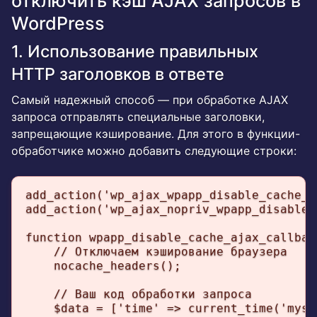
отключить кэш AJAX запросов в
WordPress
1. Использование правильных
HTTP заголовков в ответе
Самый надежный способ — при обработке AJAX
запроса отправлять специальные заголовки,
запрещающие кэширование. Для этого в функции-
обработчике можно добавить следующие строки:
add_action('wp_ajax_wpapp_disable_cache_a
add_action('wp_ajax_nopriv_wpapp_disable_
function wpapp_disable_cache_ajax_callback
    // Отключаем кэширование браузера

    nocache_headers();

    // Ваш код обработки запроса

    $data = ['time' => current_time('mysql