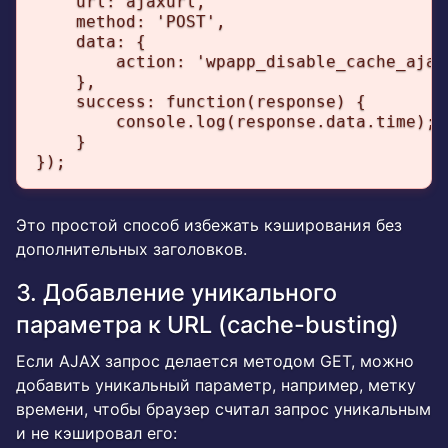
    url: ajaxurl,

    method: 'POST',

    data: {

        action: 'wpapp_disable_cache_ajax'
    },

    success: function(response) {

        console.log(response.data.time);

    }

});
Это простой способ избежать кэширования без
дополнительных заголовков.
3. Добавление уникального
параметра к URL (cache-busting)
Если AJAX запрос делается методом GET, можно
добавить уникальный параметр, например, метку
времени, чтобы браузер считал запрос уникальным
и не кэшировал его: