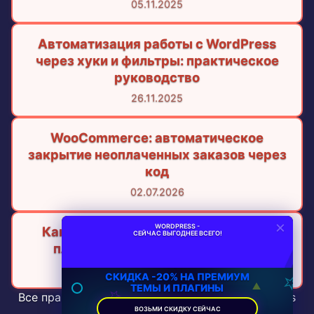
05.11.2025
Автоматизация работы с WordPress
через хуки и фильтры: практическое
руководство
26.11.2025
WooCommerce: автоматическое
закрытие неоплаченных заказов через
код
02.07.2026
×
WORDPRESS -
Как автоматизировать обновление
СЕЙЧАС ВЫГОДНЕЕ ВСЕГО!
плагинов WordPress без рисков
23.03.2026
СКИДКА -20% НА ПРЕМИУМ
ТЕМЫ И ПЛАГИНЫ
Все права защищены © 2026 wpapp.ru WordPress
ВОЗЬМИ СКИДКУ СЕЙЧАС