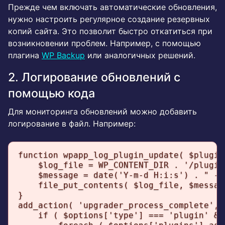
Прежде чем включать автоматические обновления,
нужно настроить регулярное создание резервных
копий сайта. Это позволит быстро откатиться при
возникновении проблем. Например, с помощью
плагина
WP Backup
или аналогичных решений.
2. Логирование обновлений с
помощью кода
Для мониторинга обновлений можно добавить
логирование в файл. Например:
function wpapp_log_plugin_update( $plugin 
    $log_file = WP_CONTENT_DIR . '/plugin
    $message = date('Y-m-d H:i:s') . " - 
    file_put_contents( $log_file, $messag
}

add_action( 'upgrader_process_complete', 
    if ( $options['type'] === 'plugin' &&