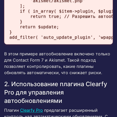
        'akismet/akismet.php'

    ];

    if ( in_array( $item->plugin, $plugin
        return true; // Разрешить автообно
    }

    return $update;

}

add_filter( 'auto_update_plugin', 'wpapp_
В этом примере автообновление включено только
для Contact Form 7 и Akismet. Такой подход
позволяет контролировать, какие плагины
обновлять автоматически, что снижает риски.
2. Использование плагина Clearfy
Pro для управления
автообновлениями
Плагин
Clearfy Pro
предлагает расширенный
контроль над автоматическими обновлениями. С